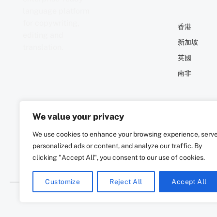
香港
新加坡
英國
南非
We value your privacy
We use cookies to enhance your browsing experience, serv
© 2026. All rights reserved
personalized ads or content, and analyze our traffic. By
clicking "Accept All", you consent to our use of cookies.
Customize
Reject All
Accept All