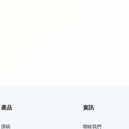
隨時候命，解答閣下在過程中可能遇到的難題。
產品
資訊
撰稿
聯絡我們