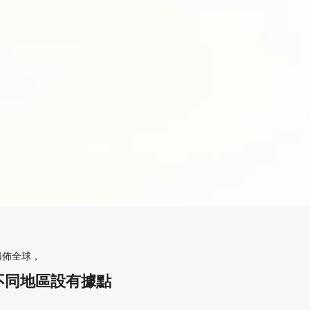
們的平台，將我們的服務整合至閣下的工作流程。我們的支援團隊
文件，請
聯絡我們
。
遍佈全球，
不同地區設有據點