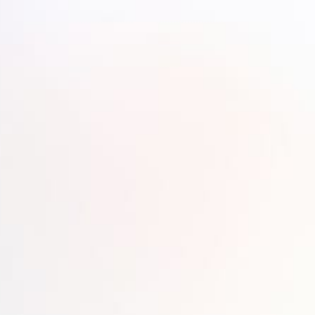
簡化內容管理
自動化內容創建、編輯和翻譯流程，減
自訂方案
內容生成、編輯和翻譯服務一應俱全，
API 採用 REST 架
我們的 API 採用 REST 架構，
上線。