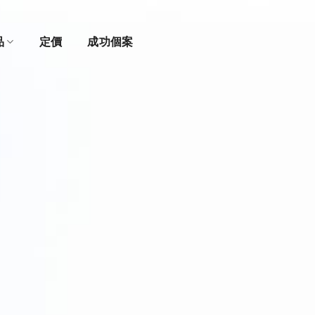
品
定價
成功個案
API
+
面(API)發揮
AI
平台的力量
能無縫高效使用我們的優質撰稿、編輯和翻譯服務。了解我們的平台與