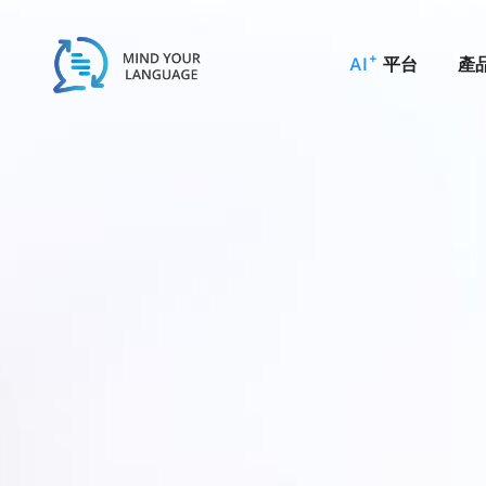
Skip
to
+
平台
產
AI
content
利用我們的應用程式界
將我們的 API 加插至工作流程，就