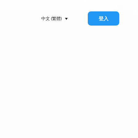
登入
中文 (繁體)
 API 如何改變閣下的業務流程：